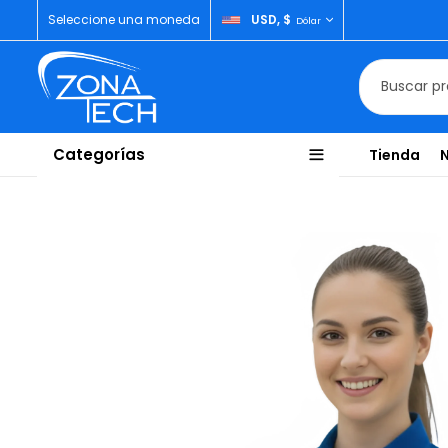
Seleccione una moneda
USD, $
Dólar
Categorías
Tienda