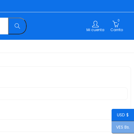
0
Mi cuenta
Carrito
USD $
VES Bs.