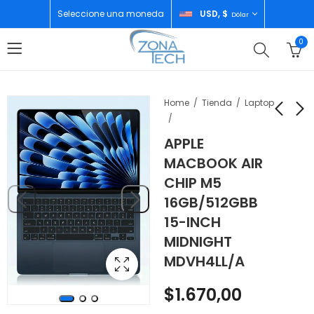
Seleccione una moneda
USD, $
Dólar
0
Home
Tienda
Laptop
APPLE
APPLE MACBOOK
ECOFLOW ESTACION
MACBOOK AIR
NEO A18 PRO
DE ENERGIA PORTATIL
CHIP M5
8GB/512GB 13-INCH
RIVER 3 EFR705
$
912,00
$
250,00
16GB/512GBB
INDIGO MHFG4LL/A
15-INCH
MIDNIGHT
MDVH4LL/A
$
1.670,00