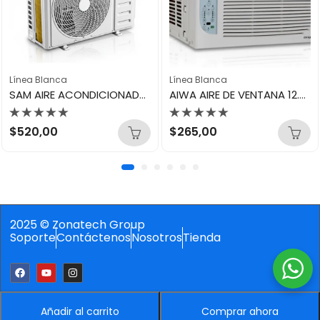
Línea Blanca
Línea Blanca
SAM AIRE ACONDICIONADO MINI SPLIT ELITE 24.000BTU 220V SAC-SAM24
AIWA AIRE DE VENTANA 12.000BTU 110V AWHWACM1201
Valorado
Valorado
$
520,00
$
265,00
con
con
0
0
de
de
5
5
2025 © Zonatech Group
Soporte
Contáctenos
Nosotros
Tienda
Añadir al carrito
Comprar ahora