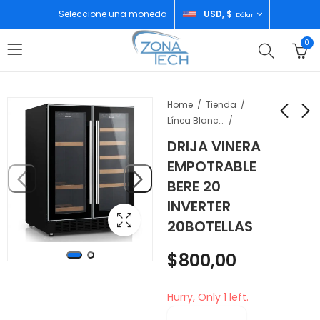
Seleccione una moneda
USD, $
Dólar
0
Home
Tienda
Línea Blanca
DRIJA VINERA
SAMSUNG NEVERA
XIAOMI REDMI NOTE
EMPOTRABLE
20.4 INVERTER WIFI
14 PRO+ 8GB/256GB
BERE 20
RS57DG4000M9AP
MIDNIGHT BLACK
$
1.040,00
$
345,00
INVERTER
20BOTELLAS
$
800,00
Hurry, Only 1 left.