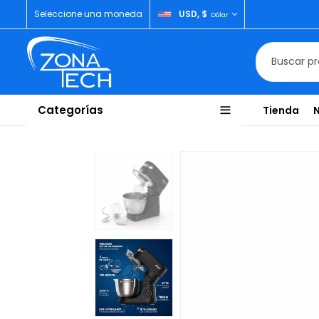
Seleccione una moneda
USD, $
Dólar
Categorías
Tienda