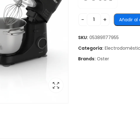
Añadir al 
SKU:
053891177955
Categoría:
Electrodomésti
Brands:
Oster