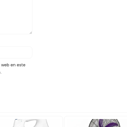
y web en este
.