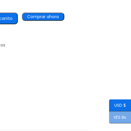
Comprar ahora
carrito
cos
USD $
VES Bs.