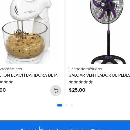
rodomésticos
Electrodomésticos
HAMILTON BEACH BATIDORA DE PEDESTAL TAZON DE VIDRIO 4LT 6 VELOCIDADES BLANCA 64695N
orado
Valorado
,00
$
25,00
con
0
de
5