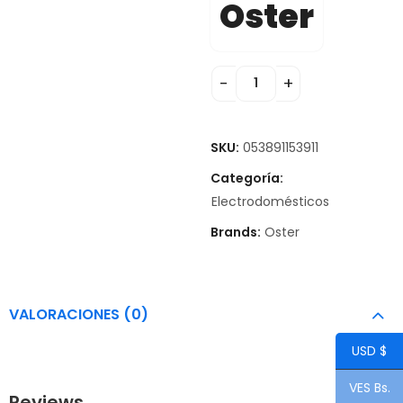
Oster
SKU:
053891153911
Categoría:
Electrodomésticos
Brands:
Oster
VALORACIONES (0)
USD $
VES Bs.
Reviews