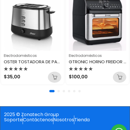
Electrodomésticos
Electrodomésticos
OSTER TOSTADORA DE PAN TSSTTR500
GTRONIC HORNO FREIDOR DE AIRE 12L DT12LK
Valorado
Valorado
$
35,00
$
100,00
con
con
0
0
de
de
5
5
2025 © Zonatech Group
Soporte
Contáctenos
Nosotros
Tienda