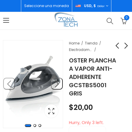
Seleccione una moneda
USD, $
Dólar
0
Home
Tienda
Electrodomésticos
OSTER PLANCHA
OSTER JARRA PARA
OSTER PROCESADOR
A VAPOR ANTI-
CAFETERA 12 TZ
DE ALIMENTOS
ADHERENTE
BVSTRC12
FPSTFP1455-013
$
15,00
$
85,00
GCSTBS5001
GRIS
$
20,00
Hurry, Only 3 left.