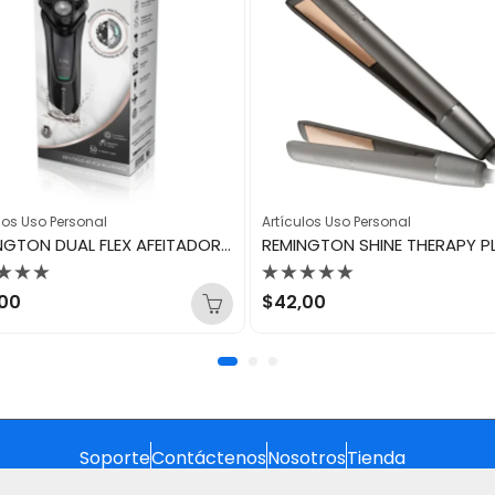
los Uso Personal
Artículos Uso Personal
REMINGTON DUAL FLEX AFEITADORA ROTATIVA PARA CARA R4STYLE REM-R4011
orado
Valorado
,00
$
42,00
con
0
de
5
Soporte
Contáctenos
Nosotros
Tienda