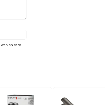
y web en este
.