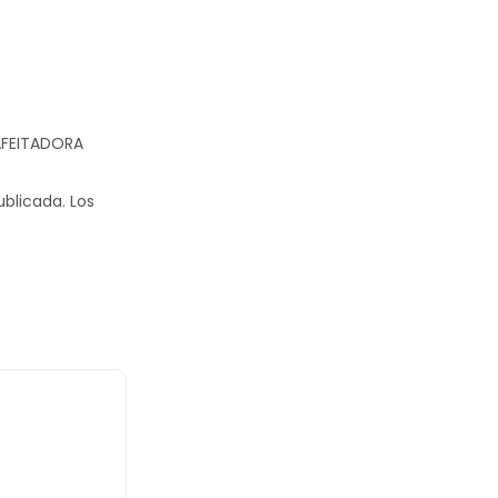
 AFEITADORA
ublicada.
Los