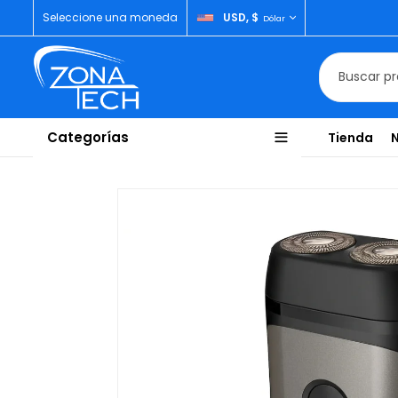
Seleccione una moneda
USD, $
Dólar
Categorías
Tienda