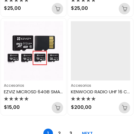
Valorado
Valorado
$
25,00
$
25,00
con
con
0
0
de
de
5
5
Accesorios
Accesorios
EZVIZ MICROSD 64GB SMART MICROSD CARD
KENWOOD RADIO UHF 16 CANALES TK 3000
Valorado
Valorado
$
15,00
$
200,00
con
con
0
0
de
de
5
5
1
2
3
NEXT