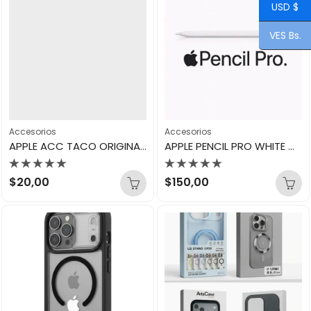
USD $
VES Bs.
Accesorios
Accesorios
APPLE ACC TACO ORIGINAL 20W TIPO-C
APPLE PENCIL PRO WHITE MX2D3AM/A
Valorado
Valorado
$
20,00
$
150,00
con
con
0
0
de
de
5
5