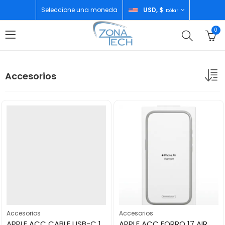
Seleccione una moneda
USD, $
Dólar
0
Accesorios
Accesorios
Accesorios
APPLE ACC CABLE USB-C 1M
APPLE ACC FORRO 17 AIR ORIGINAL BUMPER TAN