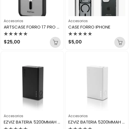
Accesorios
Accesorios
ARTSCASE FORRO 17 PRO MAX BORDE NEGRO
CASE FORRO IPHONE
Valorado
Valorado
$
25,00
$
5,00
con
con
0
0
de
de
5
5
Accesorios
Accesorios
EZVIZ BATERIA 5200MMAH TIPO C 5V USB CS-PB18 BLACK
EZVIZ BATERIA 5200MMAH TIPO C 5V USB CS-PB18 WHITE