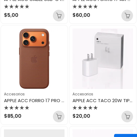
Valorado
Valorado
$
5,00
$
60,00
con
con
0
0
de
de
5
5
Accesorios
Accesorios
APPLE ACC FORRO 17 PRO ORIGINAL MARRON
APPLE ACC TACO 20W TIPO C ORIGINAL
Valorado
Valorado
$
85,00
$
20,00
con
con
0
0
de
de
5
5