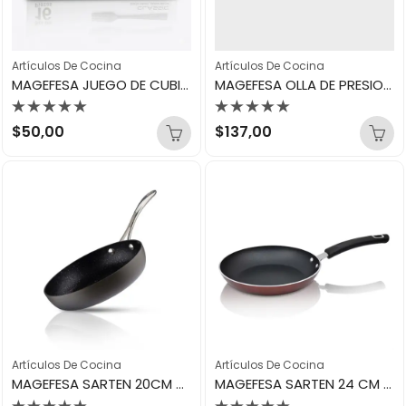
Artículos De Cocina
Artículos De Cocina
MAGEFESA JUEGO DE CUBIERTOS 16UND CLASSIC 31512
MAGEFESA OLLA DE PRESION STAR BOMBEADA – 6 LITROS 11101
Valorado
Valorado
$
50,00
$
137,00
con
con
0
0
de
de
5
5
Artículos De Cocina
Artículos De Cocina
MAGEFESA SARTEN 20CM GOURMET ANODIZADO 41421
MAGEFESA SARTEN 24 CM BASIC 15585