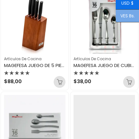
USD $
VES Bs.
Artículos De Cocina
Artículos De Cocina
MAGEFESA JUEGO DE 5 PIEZAS CUCHILLOS PRACTIX 32622
MAGEFESA JUEGO DE CUBIERTOS 16PZ PRACTIX 31522
Valorado
Valorado
$
88,00
$
38,00
con
con
0
0
de
de
5
5