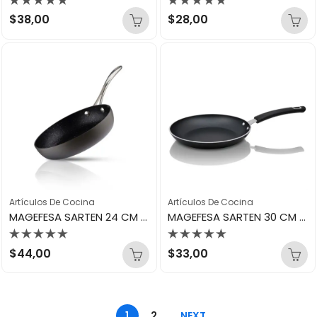
Valorado
Valorado
$
38,00
$
28,00
con
con
0
0
de
de
5
5
Artículos De Cocina
Artículos De Cocina
MAGEFESA SARTEN 24 CM GOURMET ANODIZADO 41423
MAGEFESA SARTEN 30 CM BASIC 15588
Valorado
Valorado
$
44,00
$
33,00
con
con
0
0
de
de
5
5
1
2
NEXT