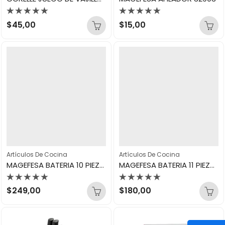
Valorado
Valorado
$
45,00
$
15,00
con
con
0
0
de
de
5
5
Artículos De Cocina
Artículos De Cocina
MAGEFESA BATERIA 10 PIEZAS GOURMET TRIPLY 21002
MAGEFESA BATERIA 11 PIEZAS BASIC 13580
Valorado
Valorado
$
249,00
$
180,00
con
con
0
0
de
de
5
5