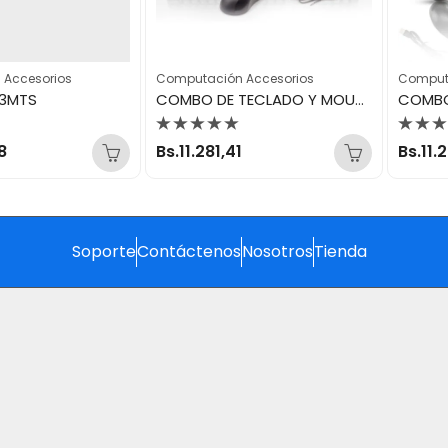
 Accesorios
Computación Accesorios
Comput
 3MTS
COMBO DE TECLADO Y MOUSE USB 8810
Valorado
Valo
8
Bs.
11.281,41
Bs.
11.
con
con
0
0
de
de
5
5
Soporte
Contáctenos
Nosotros
Tienda