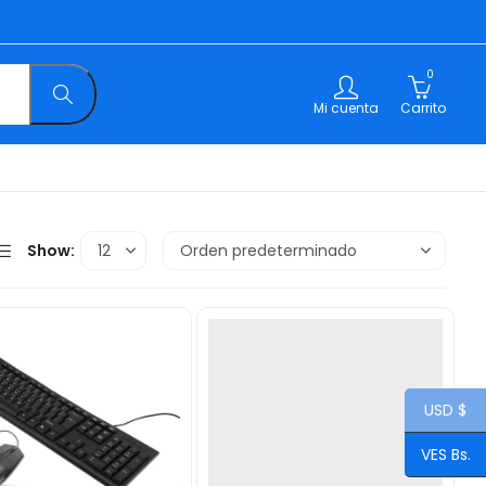
0
Mi cuenta
Carrito
Show:
USD $
VES Bs.