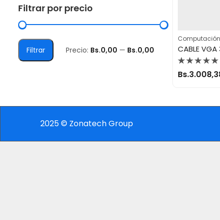
Filtrar por precio
Computación
CABLE VGA
Filtrar
Precio:
Bs.0,00
—
Bs.0,00
Valorado
Bs.
3.008,3
con
0
de
5
2025 © Zonatech Group