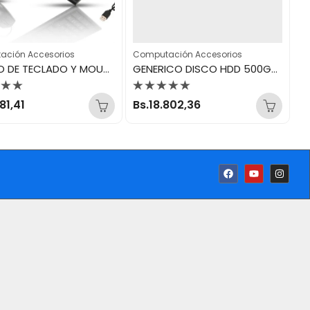
ación Accesorios
Computación Accesorios
COMBO DE TECLADO Y MOUSE USB CMK-858
GENERICO DISCO HDD 500GB 3.5HZ
rado
Valorado
281,41
Bs.
18.802,36
con
0
de
5