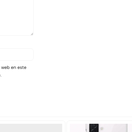
y web en este
.