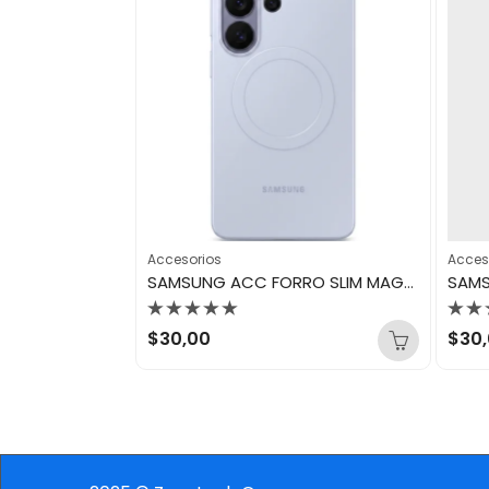
Accesorios
Acces
E
SAMSUNG ACC FORRO SLIM MAGNET CASE S26 ULTRA VIOLET
Valorado
Val
$
30,00
$
30
con
con
0
0
de
de
5
5