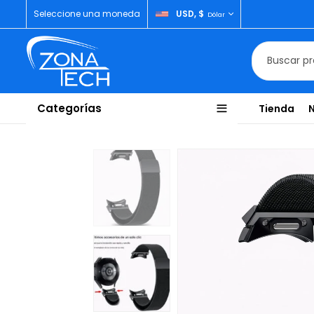
Seleccione una moneda
USD, $
Dólar
Categorías
Tienda