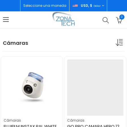
Seleccione una moneda
USD, $
Dólar
0
Cámaras
Cámaras
Cámaras
FUJIFILM INSTAX PAL WHITE
GO PRO CAMARA HERO 12 BLACK