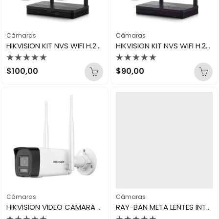
Cámaras
Cámaras
HIKVISION KIT NVS WIFI H.265 TWO BULLET 2MP NKS422W0H
HIKVISION KIT NVS WIFI H.265 2MP + MINI PTZ NKS422W02H
Valorado
Valorado
$
100,00
$
90,00
con
con
0
0
de
de
5
5
Cámaras
Cámaras
HIKVISION VIDEO CAMARA RED BULLET FIJA WIFI 2MP PARA EXTERIORES DS-2CV1023G2-LIDWF
RAY-BAN META LENTES INTELIGENTES WAYFARER GEN 1 RW4006- 601/7150