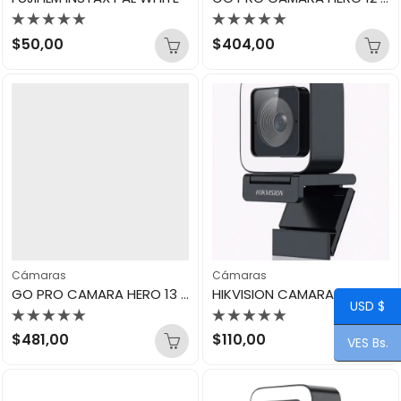
Valorado
Valorado
$
50,00
$
404,00
con
con
0
0
de
de
5
5
Cámaras
Cámaras
GO PRO CAMARA HERO 13 BLACK
HIKVISION CAMARA WEB 2K DS-UL4
USD $
Valorado
Valorado
$
481,00
$
110,00
VES Bs.
con
con
0
0
de
de
5
5