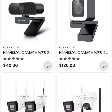
Cámaras
Cámaras
HIKVISION CAMARA WEB 2MP 1080P» DS-U02P
HIKVISION CAMARA WEB 4K DS-UL8
Valorado
Valorado
$
40,00
$
130,00
con
con
0
0
de
de
5
5