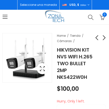
Seleccione una moneda
USD, $
Dólar
0
Home
Tienda
Cámaras
HIKVISION KIT
EZVIZ VIDEO CAMARA
APPLE IPHONE 16 PRO
NVS WIFI H.265
DOMO IP
MAX 512GB DESERT
TWO BULLET
INALAMBRICA HD 4K
TITANIUM SIM+ESIM
$
55,00
$
1.216,00
2MP
ROTATORIA 4MM
CS-H6C-R105-8WF
NKS422W0H
$
100,00
Hurry, Only 1 left.