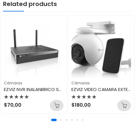
Related products
Cámaras
Cámaras
EZVIZ NVR INALANBRICO SALIDA HDMI/VGA CS-X5S-R100-8W
EZVIZ VIDEO CAMARA EXTERIOR CB8 CON BATERIA WIFI PANEL SOLAR 3MP TIPO C CS-CB8/SP-R105
Valorado
Valorado
$
70,00
$
180,00
con
con
0
0
de
de
5
5