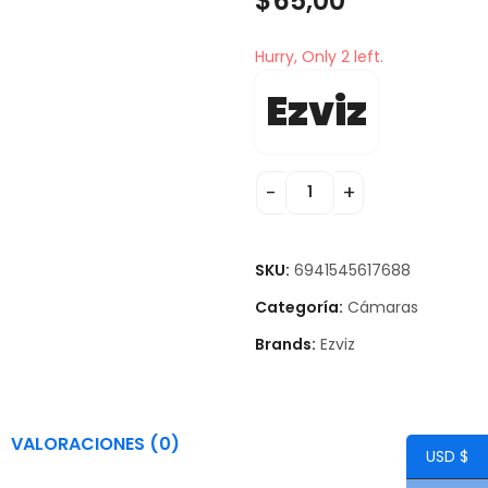
$
65,00
Hurry, Only 2 left.
Ezviz
SKU:
6941545617688
Categoría:
Cámaras
Brands:
Ezviz
VALORACIONES (0)
USD $