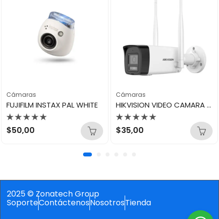
Cámaras
Cámaras
FUJIFILM INSTAX PAL WHITE
HIKVISION VIDEO CAMARA RED BULLET FIJA WIFI 2MP PARA EXTERIORES DS-2CV1023G2-LIDWF
Valorado
Valorado
$
50,00
$
35,00
con
con
0
0
de
de
5
5
2025 © Zonatech Group
Soporte
Contáctenos
Nosotros
Tienda