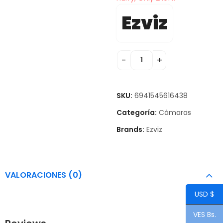
Ezviz
SKU:
6941545616438
Categoría:
Cámaras
Brands:
Ezviz
VALORACIONES (0)
USD $
VES Bs.