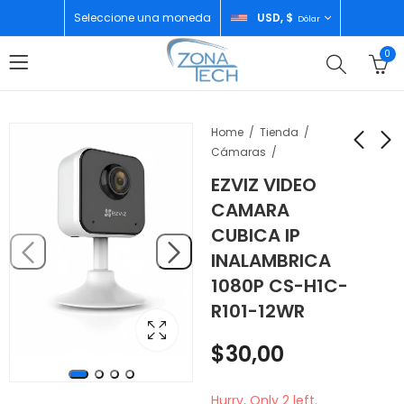
Seleccione una moneda
USD, $
Dólar
0
Home
Tienda
Cámaras
EZVIZ VIDEO
SONY CONTROL
LG NEVERA TOP
CAMARA
PLAYSTATION PS5
MOUNT 17"
CUBICA IP
RED CFI-ZCT1W
GT47WGP
$
92,00
$
890,00
INALAMBRICA
1080P CS-H1C-
R101-12WR
$
30,00
Hurry, Only 2 left.