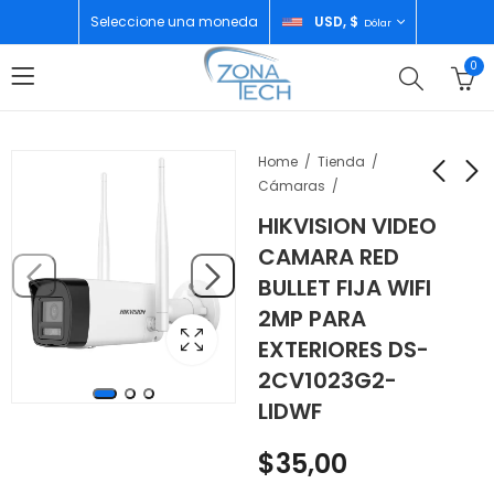
Seleccione una moneda
USD, $
Dólar
0
Home
Tienda
Cámaras
HIKVISION VIDEO
JVC AIRE
HUAWEI MATE XT
CAMARA RED
ACONDICIONADO
16GB/1TB RED
BULLET FIJA WIFI
SPLIT 12.000 BTU
ULTIMATE DESING
$
250,00
$
3.124,00
2MP PARA
220V WG-KAN12-6S
EXTERIORES DS-
2CV1023G2-
LIDWF
$
35,00