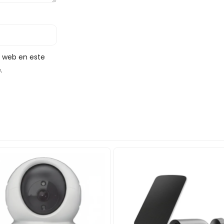
y web en este
.