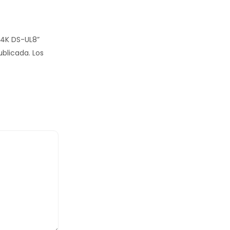
 4K DS-UL8”
ublicada.
Los