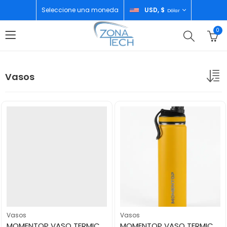
Seleccione una moneda
USD, $
Dólar
0
Vasos
Vasos
Vasos
MOMENTOP VASO TERMICO 22 OZ COOL PINK BOTTLE
MOMENTOP VASO TERMICO 22 OZ HONEY MUSTARD BOTTLE