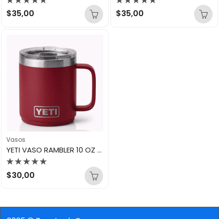
Valorado
Valorado
$
35,00
$
35,00
con
con
0
0
de
de
5
5
Vasos
YETI VASO RAMBLER 10 OZ CL MUG MR ESCUE RED
Valorado
$
30,00
con
0
de
5