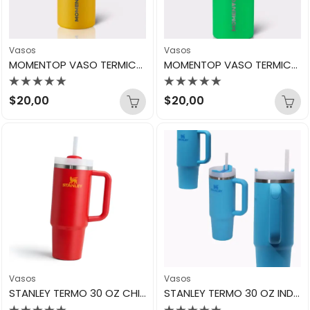
Vasos
Vasos
MOMENTOP VASO TERMICO 40 OZ HONEY MUSTARD BOTTLE
MOMENTOP VASO TERMICO 40 OZ TROPICAL GREEN BOTTLE
Valorado
Valorado
$
20,00
$
20,00
con
con
0
0
de
de
5
5
Vasos
Vasos
STANLEY TERMO 30 OZ CHILI (ROJO)
STANLEY TERMO 30 OZ INDIGO (AZUL)