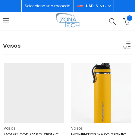
Seleccione una moneda
USD, $
Dólar
0
Vasos
Vasos
Vasos
MOMENTOP VASO TERMICO 22 OZ COOL PINK BOTTLE
MOMENTOP VASO TERMICO 22 OZ HONEY MUSTARD BOTTLE