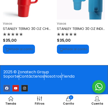
Vasos
Vasos
STANLEY TERMO 30 OZ CHILI (ROJO)
STANLEY TERMO 30 OZ INDIGO (AZUL)
Valorado
Valorado
$
35,00
$
35,00
con
con
0
0
Añadir al carrito
Añadir al carrito
de
de
5
5
2025 © Zonatech Group
Soporte
Contáctenos
Nosotros
Tienda
0
Tienda
Filtros
Carrito
Cuenta