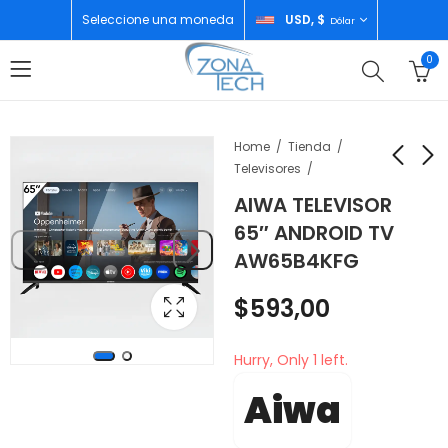
Seleccione una moneda
USD, $
Dólar
0
Home
Tienda
Televisores
AIWA TELEVISOR
APPLE HOMEPOD MINI
SAMSUNG NEVERA
65″ ANDROID TV
BLUE
TOP MOUNT 14"
AW65B4KFG
INVERTER WIFI
$
135,00
$
630,00
RT38DG6124S9AP
$
593,00
Hurry, Only 1 left.
Aiwa