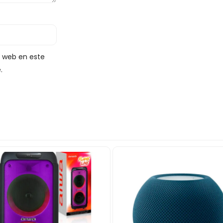
y web en este
.