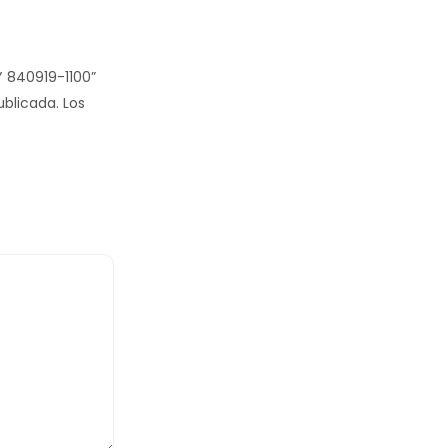
Y 840919-1100”
ublicada.
Los