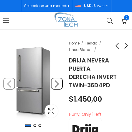
Seleccione una moneda
USD, $
Dólar
0
Home
Tienda
Línea Blanca
DRIJA NEVERA
DRIJA FABRICADOR
DRIJA NEVERA PUERTA
PUERTA
DE HIELO
IZQUIERDA INVERT
DERECHA INVERT
EMPOTRABLE FH36
TWIN-36D4PIFH
$
860,00
$
1.450,00
TWIN-36D4PD
$
1.450,00
Hurry, Only 1 left.
Drija