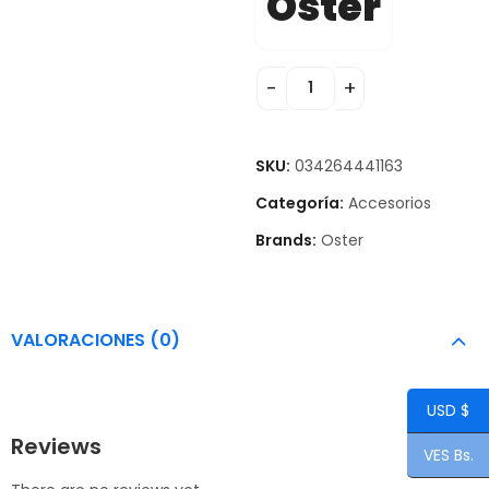
Oster
SKU:
034264441163
Categoría:
Accesorios
Brands:
Oster
VALORACIONES (0)
USD $
Reviews
VES Bs.