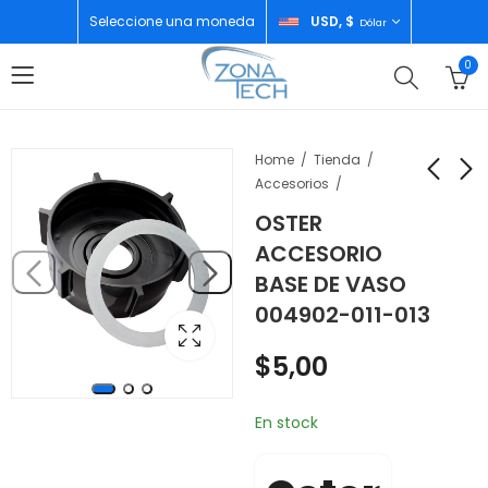
Seleccione una moneda
USD, $
Dólar
0
Home
Tienda
Accesorios
OSTER
OSTER BATIDORA DE
OSTER ACCESORIO
ACCESORIO
MANO 002499-013-
KIT DE
BASE DE VASO
000
ACOPLAMENTO
$
29,00
$
5,00
004902-011-013
BLSTAC-KIT-011
$
5,00
En stock