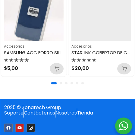
Accesorios
Accesorios
SAMSUNG ACC FORRO SILICON CASE A06
STARLINK COBERTOR DE CABLE
Valorado
Valorado
$
5,00
$
20,00
con
con
0
0
de
de
5
5
2025 © Zonatech Group
Soporte
Contáctenos
Nosotros
Tienda