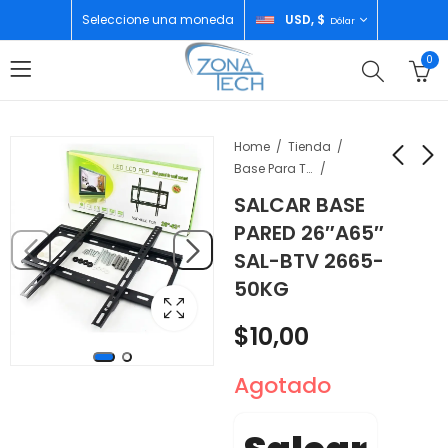
Seleccione una moneda
USD, $
Dólar
0
Home
Tienda
Base Para Televisor
SALCAR BASE
TCL LAVADORA SEMI
APPLE MACBOOK AIR
PARED 26″A65″
AUTOMATICA 7KG
CHIP M2 8GB/256GB
SAL-BTV 2665-
TTW07
13-INCH SILVER
$
180,00
$
969,00
50KG
$
10,00
Agotado