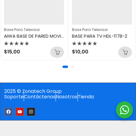
Base Para Televisor
Base Para Televisor
AIWA BASE DE PARED MOVIBLE 13″ A 55″ AWWML4A
BASE PARA TV HDL-117B-2
Valorado
Valorado
$
15,00
$
10,00
con
con
0
0
de
de
5
5
2025 © Zonatech Group
Soporte
Contáctenos
Nosotros
Tienda