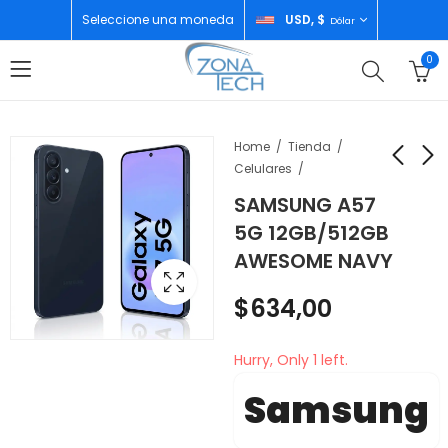
Seleccione una moneda
USD, $
Dólar
0
Home
Tienda
Celulares
SAMSUNG A57
SAMSUNG A57 5G
APPLE WATCH SE 3RA
5G 12GB/512GB
8GB/256GB
GEN 40MM
AWESOME NAVY
AWESOME NAVY
STARLIGHT
$
459,00
$
295,00
MEH34LW/A
$
634,00
Hurry, Only 1 left.
Samsung