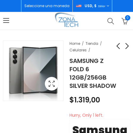
Seleccione una moneda
USD, $
Dólar
0
Home
Tienda
Celulares
SAMSUNG Z
MAGEFESA PLANCHA
AIWA HORNO
FOLD 6
GOURTMET 27CM
MICROONDAS
12GB/256GB
41427
AWHMG20S01
$
43,00
$
80,00
SILVER SHADOW
$
1.319,00
Hurry, Only 1 left.
Samsung