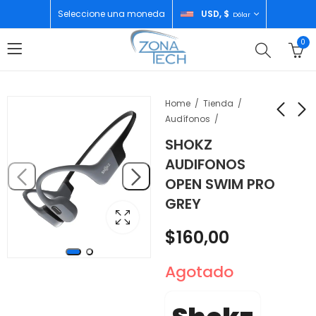
Seleccione una moneda
USD, $
Dólar
0
Home
Tienda
Audífonos
SHOKZ
AIWA BARRA DE
ECOFLOW ESTACION
AUDIFONOS
SONIDO
DE ENERGIA PORTATIL
OPEN SWIM PRO
AWSBC800SWW
RIVER 2 MAX 512WH
$
75,00
$
390,00
GREY
EFR610
$
160,00
Agotado