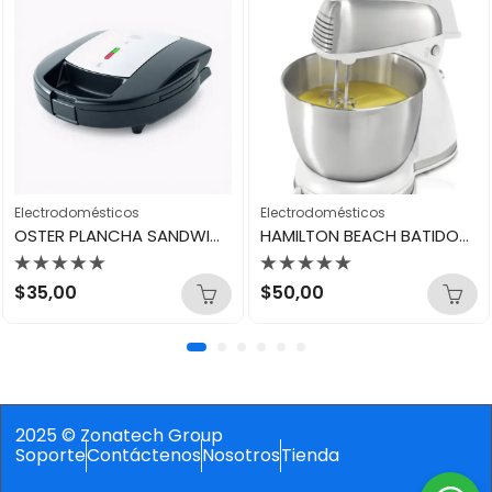
Electrodomésticos
Electrodomésticos
OSTER PLANCHA SANDWICHERA C/PARRILLA REMOVIBLE CKSTSM3891-013
HAMILTON BEACH BATIDORA DE PEDESTAL ACERO 64655
Valorado
Valorado
$
35,00
$
50,00
con
con
0
0
de
de
5
5
2025 © Zonatech Group
Soporte
Contáctenos
Nosotros
Tienda