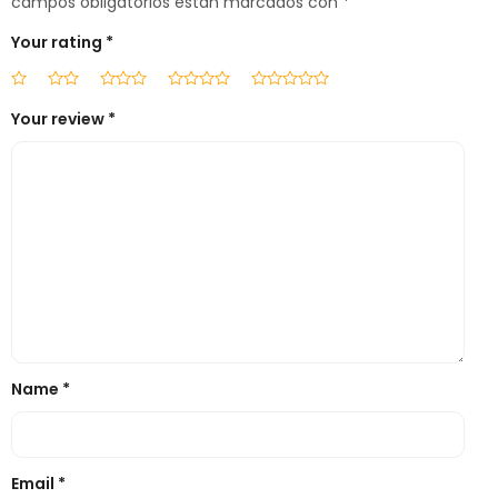
campos obligatorios están marcados con
*
Your rating
*
Your review
*
Name
*
Email
*