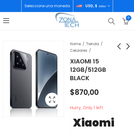
Seleccione una moneda
USD, $
Dólar
0
Home
Tienda
Celulares
XIAOMI 15
IGLOO CAVA
OSTER BATIDORA DE
12GB/512GB
LATITUDE 25 25QT
MANO 002499-013-
BLACK
BLANCA
000
$
55,00
$
29,00
$
870,00
Hurry, Only 1 left.
Xiaomi