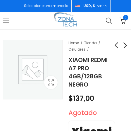
Seleccione una moneda
USD, $
Dólar
0
Home
Tienda
Celulares
XIAOMI REDMI
JBL SISTEMA DE
XIAOMI REDMI A7
A7 PRO
AUDIO PORTATIL FLIP
PRO 4GB/128GB MIST
4GB/128GB
7 WHITE
BLUE
$
115,00
$
137,00
NEGRO
$
137,00
Agotado