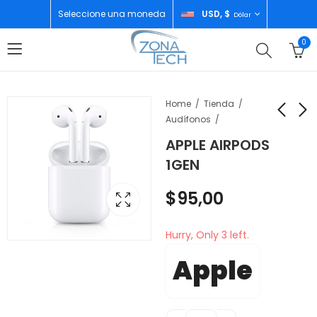
Seleccione una moneda
USD, $
Dólar
0
Home
Tienda
Audífonos
APPLE AIRPODS
REMINGTON
APPLE HOMEPOD MINI
1GEN
PLANCHA DE
WHITE
CABELLO S9610
$
135,00
$
30,00
$
95,00
Hurry, Only 3 left.
Apple