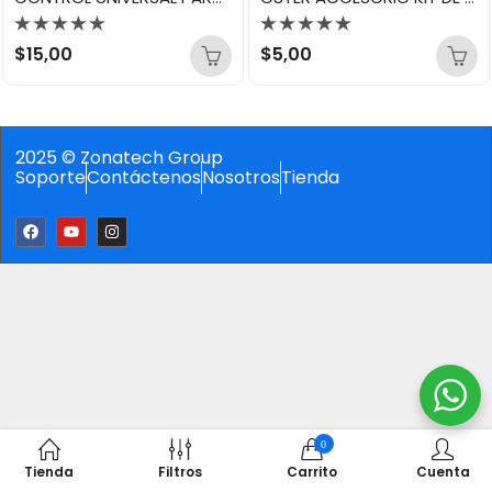
Valorado
Valorado
$
15,00
$
5,00
con
con
0
0
de
de
5
5
2025 © Zonatech Group
Soporte
Contáctenos
Nosotros
Tienda
0
Tienda
Filtros
Carrito
Cuenta