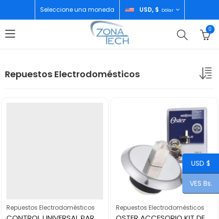
Seleccione una moneda
USD, $
Dólar
0
Repuestos Electrodomésticos
USD $
VES Bs.
Repuestos Electrodomésticos
Repuestos Electrodomésticos
CONTROL UNIVERSAL PARA TELEVISOR LCD-LED
OSTER ACCESORIO KIT DE ACOPLAMENTO BLSTAC-KIT-011