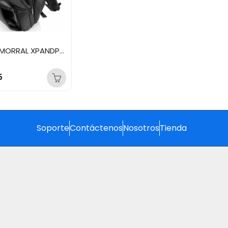
KLIPXTREME MORRAL XPANDPACK PARA LAPTOPS NEGRO 15.6″ KNB-650BK
5
Soporte
Contáctenos
Nosotros
Tienda