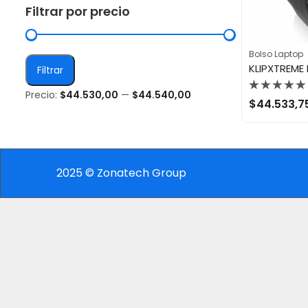
Filtrar por precio
Bolso Laptop
Filtrar
Precio:
$44.530,00
—
$44.540,00
Valorado
$
44.533,7
con
0
de
5
2025 © Zonatech Group