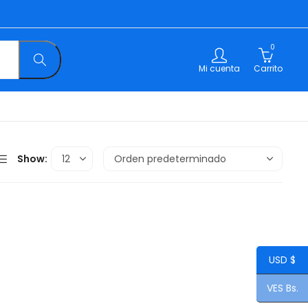
0
Mi cuenta
Carrito
Show:
USD $
VES Bs.