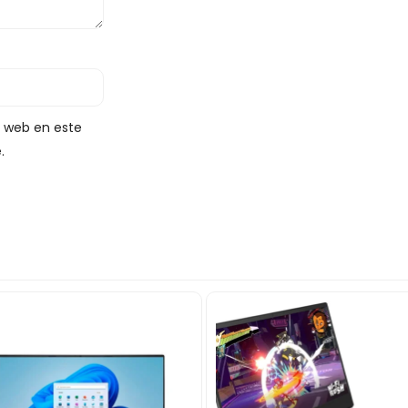
y web en este
.