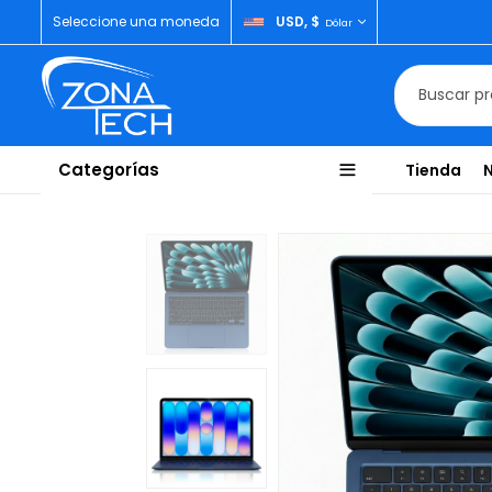
Seleccione una moneda
USD, $
Dólar
Categorías
Tienda