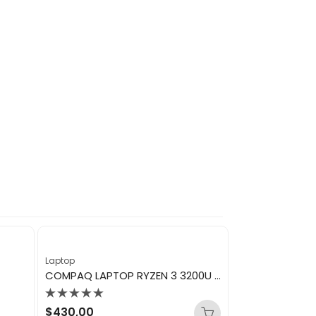
Laptop
COMPAQ LAPTOP RYZEN 3 3200U 16GB 256GB SSD 15.6″ QL15R3HE16256
Valorado
$
430,00