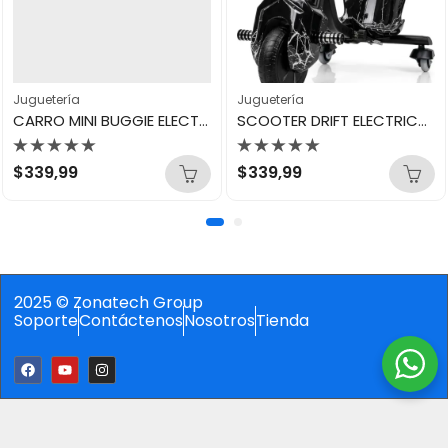
Juguetería
Juguetería
CARRO MINI BUGGIE ELECTRICO
SCOOTER DRIFT ELECTRICO 360º
Valorado
Valorado
$
339,99
$
339,99
con
con
0
0
de
de
5
5
2025 © Zonatech Group
Soporte
Contáctenos
Nosotros
Tienda