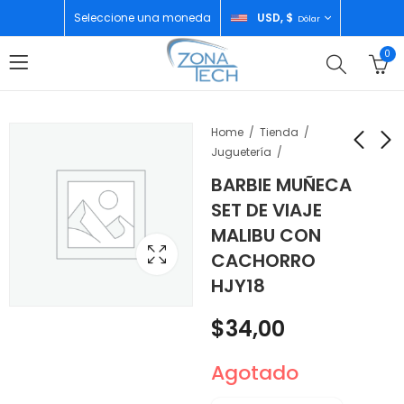
Seleccione una moneda
USD, $
Dólar
0
Home
Tienda
Juguetería
BARBIE MUÑECA
BARBIE BOTE DE LOS
HOT WHEELS
SET DE VIAJE
SUEÑOS CON
CARROS A ESCALA
MALIBU CON
ACCESORIOS HJV37
1/64 BASICOS
$
70,99
$
2,99
CACHORRO
HKK40-N9COL
HJY18
$
34,00
Agotado