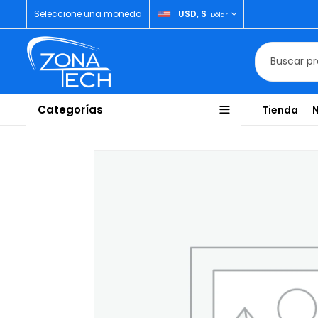
Seleccione una moneda
USD, $
Dólar
Categorías
Tienda