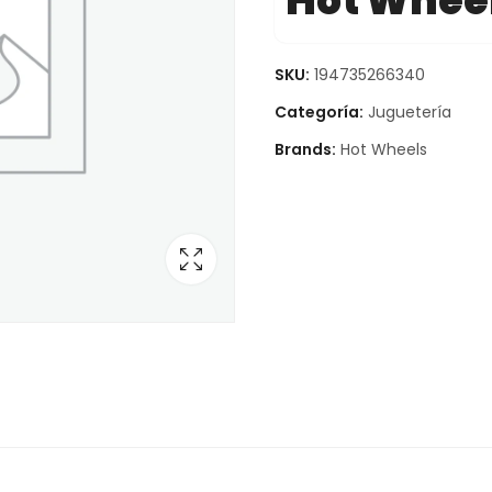
Hot Whee
SKU:
194735266340
Categoría:
Juguetería
Brands:
Hot Wheels