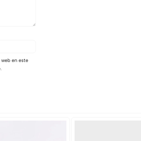
y web en este
.