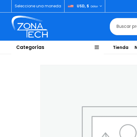
Seleccione una moneda
USD, $
Dólar
Categorías
Tienda