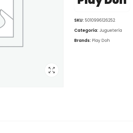
Play Doh
SKU:
5010996126252
Categoría:
Juguetería
Brands:
Play Doh