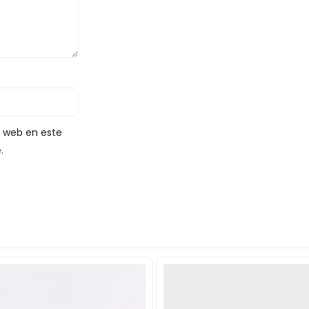
y web en este
.