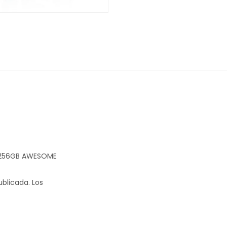
B/256GB AWESOME
ublicada.
Los