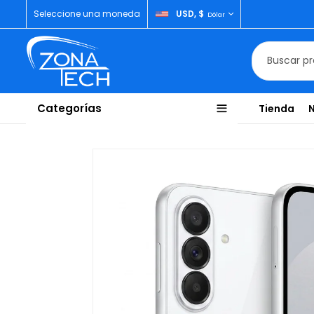
Seleccione una moneda
USD, $
Dólar
Categorías
Tienda