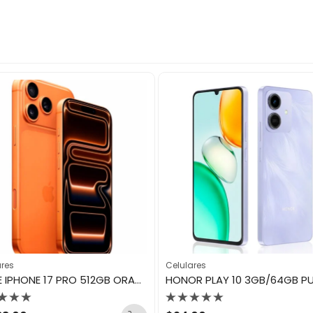
ares
Celulares
APPLE IPHONE 17 PRO 512GB ORANGE ESIM
HONOR PLAY 10 3GB/64GB PU
orado
Valorado