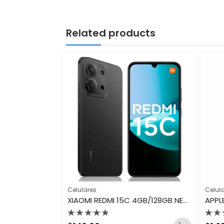
Related products
Celulares
Celul
ZTE NUBIA NEO 3 5G 8GB/256GB GOLD
XIAOMI REDMI 15C 4GB/128GB NEGRO OCASO
Valorado
Val