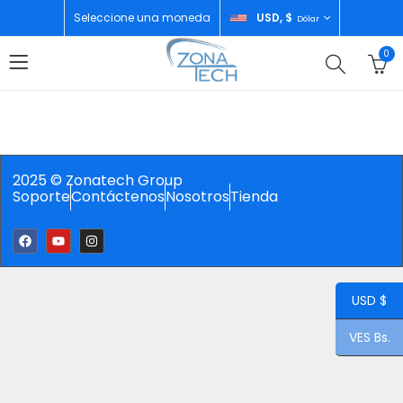
Seleccione una moneda
USD, $
Dólar
0
2025 © Zonatech Group
Soporte
Contáctenos
Nosotros
Tienda
USD $
VES Bs.