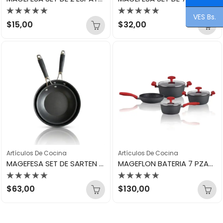
VES Bs.
Valorado
Valorado
$
15,00
$
32,00
con
con
0
0
de
de
5
5
Artículos De Cocina
Artículos De Cocina
MAGEFESA SET DE SARTEN 20 Y 24CM 50 ANIVERSARIO 15600
MAGEFLON BATERIA 7 PZAS – VULCANO ANODIZADO 45880
Valorado
Valorado
$
63,00
$
130,00
con
con
0
0
de
de
5
5