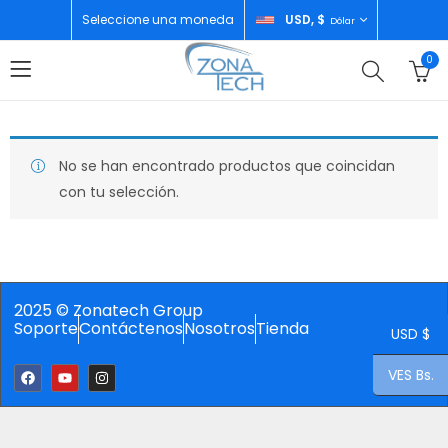
Seleccione una moneda
USD, $
Dólar
0
No se han encontrado productos que coincidan
con tu selección.
2025 © Zonatech Group
Soporte
Contáctenos
Nosotros
Tienda
USD $
VES Bs.