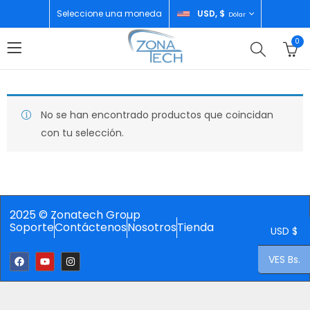
Seleccione una moneda
USD, $
Dólar
0
No se han encontrado productos que coincidan
con tu selección.
2025 © Zonatech Group
Soporte
Contáctenos
Nosotros
Tienda
USD $
VES Bs.