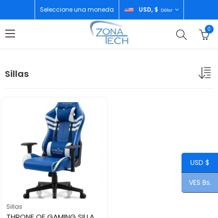
Seleccione una moneda
USD, $
Dólar
0
Sillas
USD $
VES Bs.
Sillas
THRONE OF GAMING SILLA TG-8914 BLUE WHITE