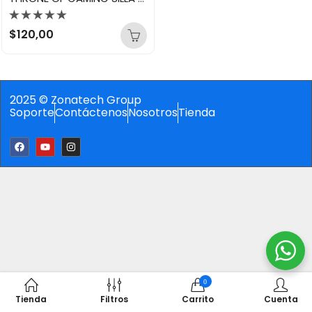
Valorado
$
120,00
con
0
de
5
2025 © Zonatech Group
Soporte
Contáctenos
Nosotros
Tienda
0
Tienda
Filtros
Carrito
Cuenta