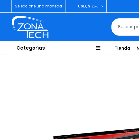
Seleccione una moneda
USD, $
Dólar
Categorías
Tienda