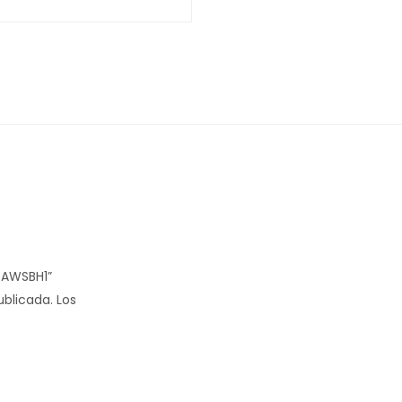
O AWSBH1”
ublicada.
Los