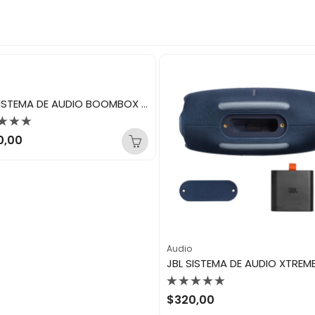
JBL SISTEMA DE AUDIO BOOMBOX 4 SQUAD
orado
0,00
Audio
Valorado
$
320,00
con