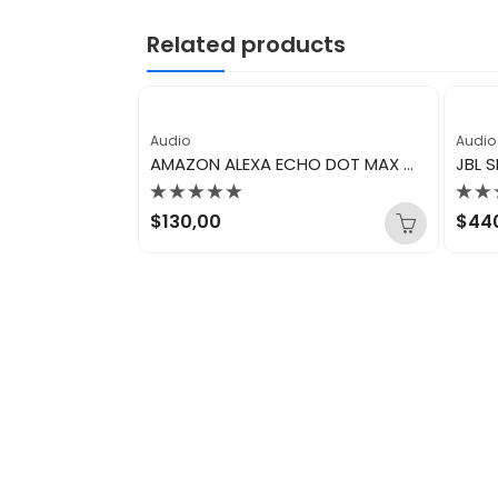
Related products
Audio
Audio
AIWA SISTEMA DE AUDIO 14″ AWSP14TW
AMAZON ALEXA ECHO DOT MAX WHITE
Valorado
Val
$
130,00
$
44
con
con
0
0
de
de
5
5