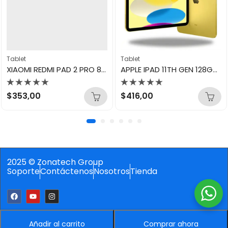
Tablet
Tablet
XIAOMI REDMI PAD 2 PRO 8GB/256GB SILVER
APPLE IPAD 11TH GEN 128GB 11″ WI-FI YELLOW CHIP A16 MD4D4LL/A
Valorado
Valorado
$
353,00
$
416,00
con
con
0
0
de
de
5
5
2025 © Zonatech Group
Soporte
Contáctenos
Nosotros
Tienda
Añadir al carrito
Comprar ahora