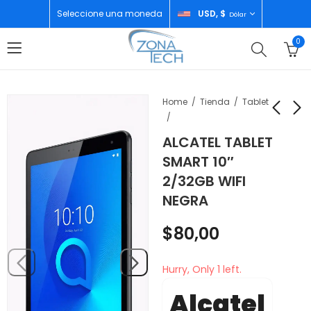
Seleccione una moneda
USD, $
Dólar
0
Home
Tienda
Tablet
ALCATEL TABLET
XIAOMI REDMI 15C
INFINIX SMART 10
SMART 10″
4GB/128GB
4GB/128GB
2/32GB WIFI
MOONLIGHT BLUE
TWILINGHT GOLD
$
140,00
$
97,00
NEGRA
$
80,00
Hurry, Only 1 left.
Alcatel