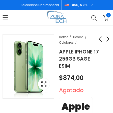
Seleccione una moneda
USD, $
Dólar
0
Home
Tienda
Celulares
APPLE IPHONE 17
APPLE ACC FORRO 17
INFINIX HOT 60I
256GB SAGE
PRO ORIGINAL BLACK
4GB/256GB
ESIM
TITANIUM SILVER
$
70,00
$
145,00
$
874,00
Agotado
Apple