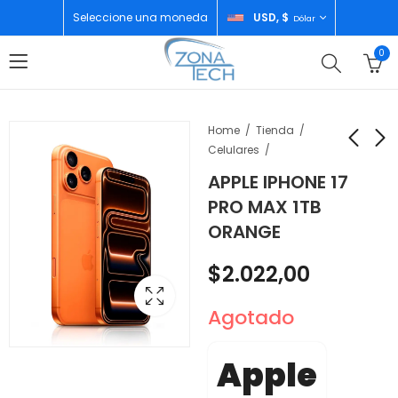
Seleccione una moneda
USD, $
Dólar
0
Home
Tienda
Celulares
APPLE IPHONE 17
APPLE WATCH SERIE
EZVIZ MICROSD
PRO MAX 1TB
10 46MM JET BLACK
64GB SMART
ORANGE
MICROSD CARD
$
380,00
$
15,00
$
2.022,00
Agotado
Apple