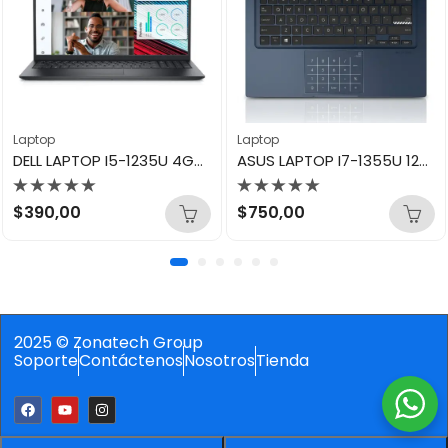
Laptop
Laptop
DELL LAPTOP I5-1235U 4GB 256GB VOSTRO 3520
ASUS LAPTOP I7-1355U 12GB/512GB VIVOBOOK 14 X1404
Valorado
Valorado
$
390,00
$
750,00
con
con
0
0
de
de
5
5
2025 © Zonatech Group
Soporte
Contáctenos
Nosotros
Tienda