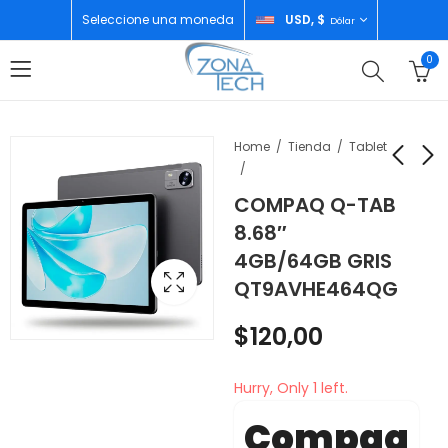
Seleccione una moneda
USD, $
Dólar
0
Home
Tienda
Tablet
COMPAQ Q-TAB
KENWOOD
SONY PLAYSTATION
8.68″
TELEVISOR 40"
5 SLIM DISC USA
4GB/64GB GRIS
GOOGLE TV LTK-
$
750,00
$
218,00
QT9AVHE464QG
K40B34A
$
120,00
Hurry, Only 1 left.
Compaq