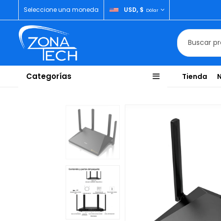
Seleccione una moneda
USD, $
Dólar
Categorías
Tienda