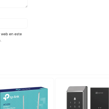
y web en este
.