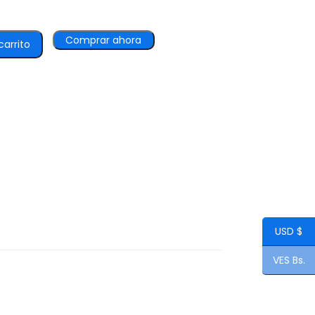
Comprar ahora
carrito
USD $
VES Bs.