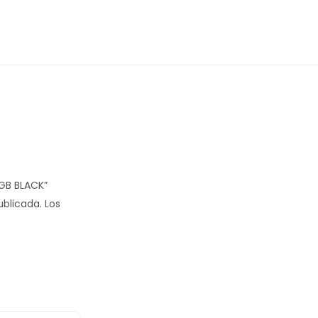
4GB BLACK”
ublicada.
Los