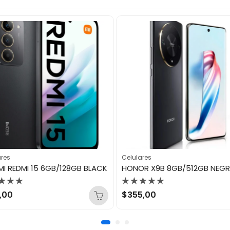
ares
Celulares
MI REDMI 15 6GB/128GB BLACK
HONOR X9B 8GB/512GB NEG
orado
Valorado
,00
$
355,00
con
0
de
5