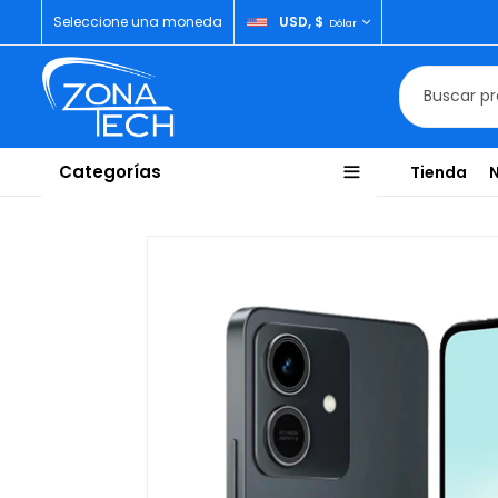
Seleccione una moneda
USD, $
Dólar
Categorías
Tienda