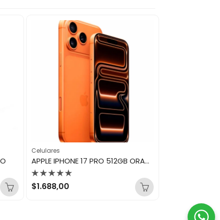
Celulares
Celulares
RO
APPLE IPHONE 17 PRO 512GB ORANGE ESIM
Valorado
Valorado
$
1.688,00
$
223,00
con
con
0
0
de
de
5
5